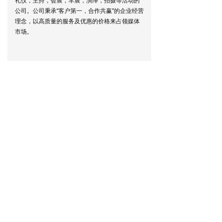
礼仪，主持，会展，车展，演绎，拍摄等活动的
公司。公司秉承“客户第一，合作共赢”的企业经营
理念，以高质量的服务及优惠的价格来占领媒体
市场
。
地址：
河南省开封市郑开印象城2号楼17层
电话：
18237873866
邮箱：
1619628500@qq.com
手机：
18237873866
版权所有：
河南省盛世华夏文化传媒有限公司
版权所有© 河南省盛世华夏文化传媒有限公司
豫ICP备19003625号